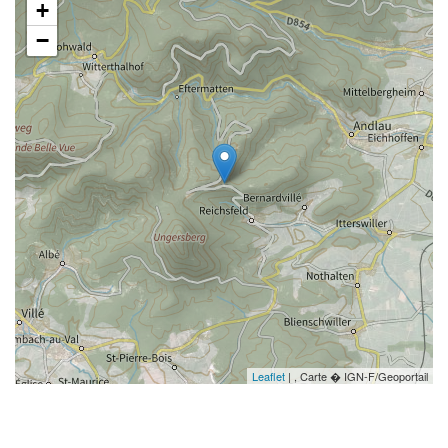
+
−
Leaflet
| , Carte � IGN-F/Geoportail