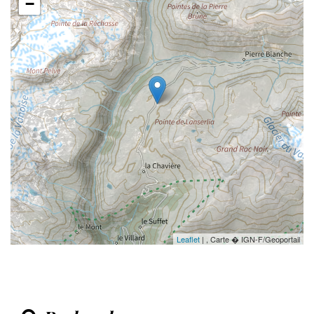
−
Leaflet
| , Carte � IGN-F/Geoportail