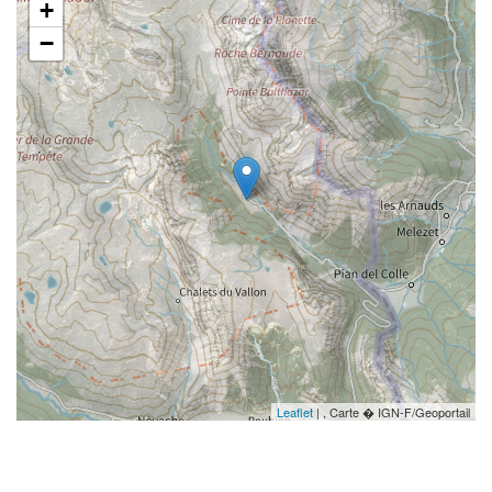
+
−
Leaflet
| , Carte � IGN-F/Geoportail