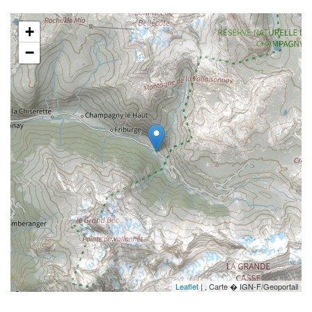
+
−
Leaflet
| , Carte � IGN-F/Geoportail