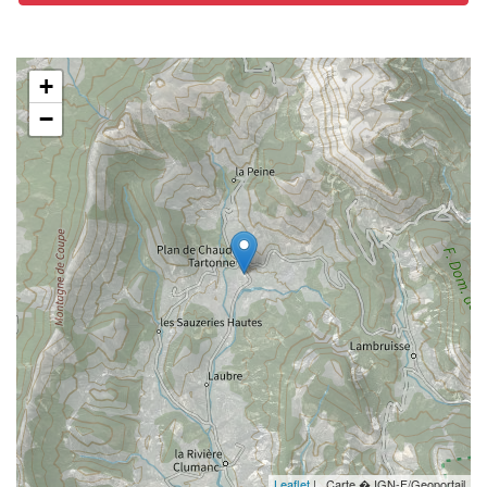
+
−
Leaflet
| , Carte � IGN-F/Geoportail