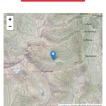
+
−
Leaflet
| , Carte � IGN-F/Geoportail