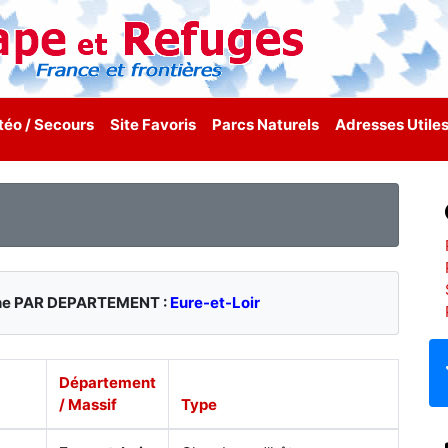
éo / Secours
Site Favoris
Parcs Naturels
Adresses Utile
rche PAR DEPARTEMENT :
Eure-et-Loir
Département
/ Massif
Type