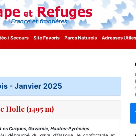
éo / Secours
Site Favoris
Parcs Naturels
Adresses Utile
is - Janvier 2025
 Holle (1495 m)
Les Cirques, Gavarnie, Hautes-Pyrénées
Au débouché du gave d’Ossoue, le confortable et