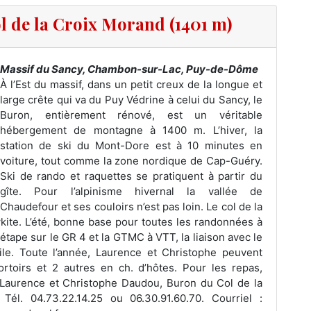
ol de la Croix Morand (1401 m)
Massif du Sancy, Chambon-sur-Lac, Puy-de-Dôme
À l’Est du massif, dans un petit creux de la longue et
large crête qui va du Puy Védrine à celui du Sancy, le
Buron, entièrement rénové, est un véritable
hébergement de montagne à 1400 m. L’hiver, la
station de ski du Mont-Dore est à 10 minutes en
voiture, tout comme la zone nordique de Cap-Guéry.
Ski de rando et raquettes se pratiquent à partir du
gîte. Pour l’alpinisme hivernal la vallée de
Chaudefour et ses couloirs n’est pas loin. Le col de la
kite. L’été, bonne base pour toutes les randonnées à
 étape sur le GR 4 et la GTMC à VTT, la liaison avec le
ile. Toute l’année, Laurence et Christophe peuvent
rtoirs et 2 autres en ch. d’hôtes. Pour les repas,
. Laurence et Christophe Daudou, Buron du Col de la
él. 04.73.22.14.25 ou 06.30.91.60.70. Courriel :