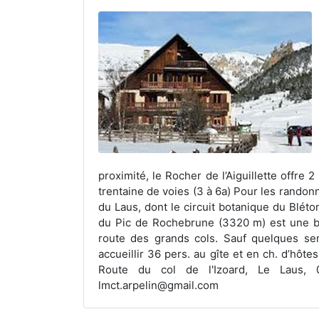
proximité, le Rocher de l’Aiguillette offre 2
trentaine de voies (3 à 6a) Pour les rando
du Laus, dont le circuit botanique du Bléton
du Pic de Rochebrune (3320 m) est une bel
route des grands cols. Sauf quelques se
accueillir 36 pers. au gîte et en ch. d’hôte
Route du col de l'Izoard, Le Laus, 05
lmct.arpelin@gmail.com