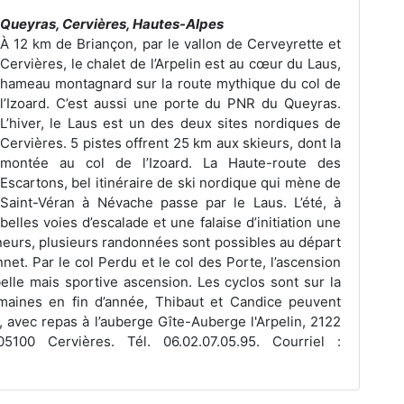
Queyras, Cervières, Hautes-Alpes
À 12 km de Briançon, par le vallon de Cerveyrette et
Cervières, le chalet de l’Arpelin est au cœur du Laus,
hameau montagnard sur la route mythique du col de
l’Izoard. C’est aussi une porte du PNR du Queyras.
L’hiver, le Laus est un des deux sites nordiques de
Cervières. 5 pistes offrent 25 km aux skieurs, dont la
montée au col de l’Izoard. La Haute-route des
Escartons, bel itinéraire de ski nordique qui mène de
Saint-Véran à Névache passe par le Laus. L’été, à
 belles voies d’escalade et une falaise d’initiation une
nneurs, plusieurs randonnées sont possibles au départ
net. Par le col Perdu et le col des Porte, l’ascension
le mais sportive ascension. Les cyclos sont sur la
maines en fin d’année, Thibaut et Candice peuvent
s, avec repas à l’auberge Gîte-Auberge l'Arpelin, 2122
100 Cervières. Tél. 06.02.07.05.95. Courriel :