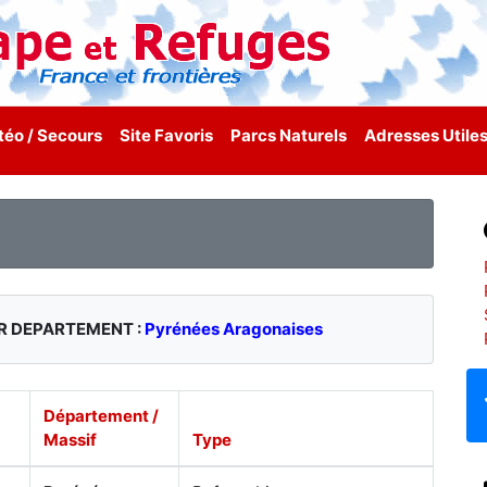
éo / Secours
Site Favoris
Parcs Naturels
Adresses Utile
PAR DEPARTEMENT :
Pyrénées Aragonaises
Département /
Massif
Type