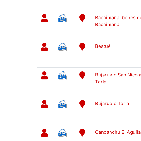
Bachimana Ibones d
Bachimana
Bestué
Bujaruelo San Nicol
Torla
Bujaruelo Torla
Candanchu El Aguila