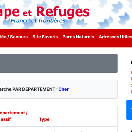
éo / Secours
Site Favoris
Parcs Naturels
Adresses Utile
cherche PAR DEPARTEMENT :
Cher
épartement /
assif
Type