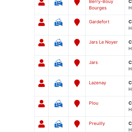
Berry-Bouy
C
Bourges
H
Gardefort
C
H
Jars Le Noyer
C
H
Jars
C
H
Lazenay
C
H
Plou
C
H
Preuilly
C
H